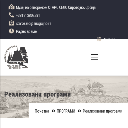
Skip
Музеј на отвореном СТАРО СЕЛО Сирогојно, Србија
to
+381313802291
main
staroselo@sirogojno.rs
content
Радно време
Serbian
List 
Реализовани програми
Почетна
ПРОГРАМИ
Реализовани програми