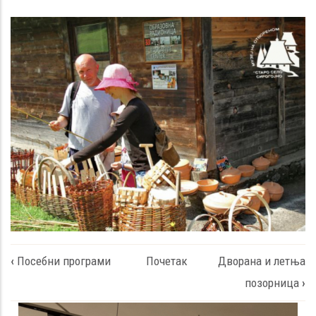
Представљање
Book
Музеја у оквиру
‹
Посебни програми
Почетак
Дворана и летња
traversal
изложбе ,,Ethno
позорница
›
links