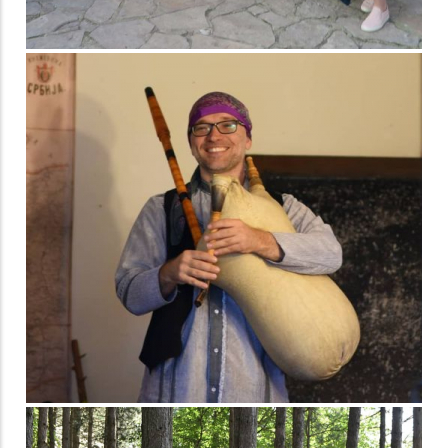
инструмената -
Милан Вашалић
"+381 World Music
festival" Сирогојно
Радионица
традиционалног
певања "Бистрик" -