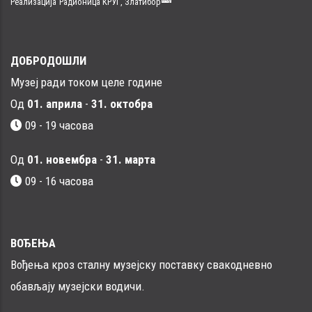
Реализација
Радионица КРУГ, Златибор
ДОБРОДОШЛИ
Музеј ради током целе године
Од
01. априла
-
31. октобра
09 - 19 часова
Од
01. новембра
-
31. марта
09 - 16 часовa
ВОЂЕЊА
Вођења кроз сталну музејску поставку свакодневно
обављају музејски водичи.