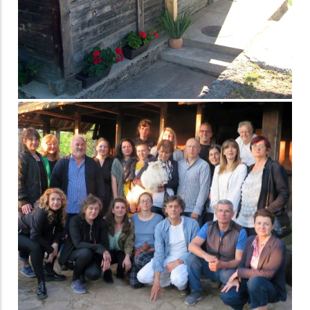
Међународна
колонија
конзерватора,
рестауратора и
музејских радника
2021.
Радионица
традиционалних