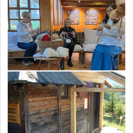
Седма Колонија
конзерватора,
рестауратора и
музејских радника