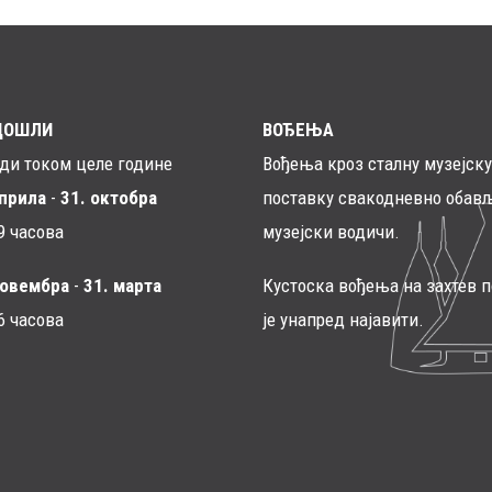
ДОШЛИ
ВОЂЕЊА
ади током целе године
Вођења кроз сталну музејску
априла
-
31. октобра
поставку свакодневно обављ
9 часова
музејски водичи.
новембра
-
31. марта
Кустоска вођења на захтев 
6 часовa
је унапред најавити.