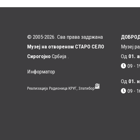
© 2005-2026. Сва права задржана
ДОБРО
Музеј на отвореном СТАРО СЕЛО
Музеј р
Сирогојно
Србија .
Од
01. 
09 - 1
Информатор
Од
01. 
Реализација
Радионица КРУГ, Златибор
09 - 1
Мени