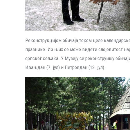
Реконструкцијом обичаја током целе календарске 
празнике. Из њих се може видети слојевитост н
српског сељака. У Музеју се реконструишу обичаји 
Ивањдан (7. јул) и Петровдан (12. јул).