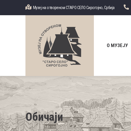
Skip
Музеј на отвореном СТАРО СЕЛО Сирогојно, Србија
to
main
content
Главна
навигација
О МУЗЕЈУ
Обичаји