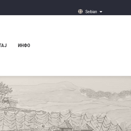
Serbian
List additional ac
ТАЈ
ИНФО