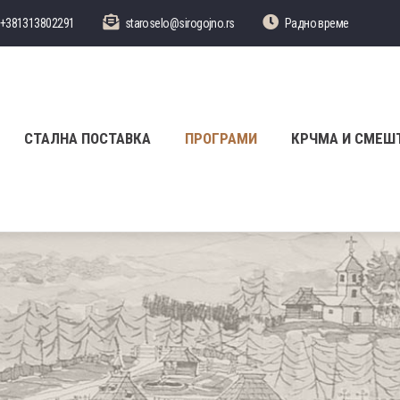
+381313802291
staroselo@sirogojno.rs
Радно време
СТАЛНА ПОСТАВКА
ПРОГРАМИ
КРЧМА И СМЕШ