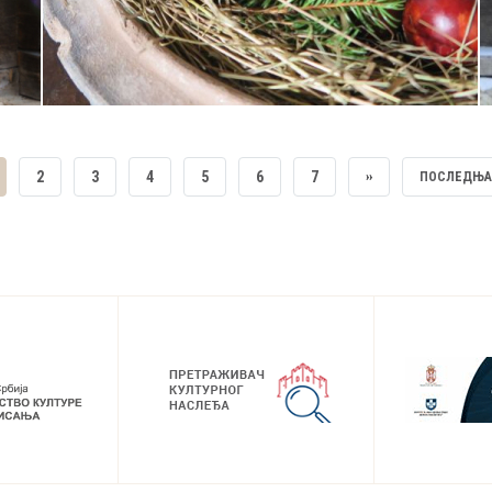
RRENT
PAGE
2
PAGE
3
PAGE
4
PAGE
5
PAGE
6
PAGE
7
NEXT
››
LAST
ПОСЛЕДЊА
GE
PAGE
PAGE