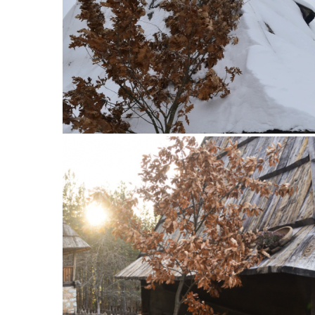
Бадњи дан у Музеј
на отвореном
„Старо село“ у
Сирогојну