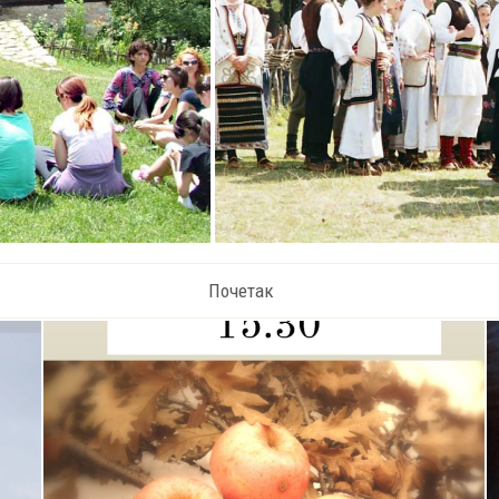
Почетак
Бадњи дан