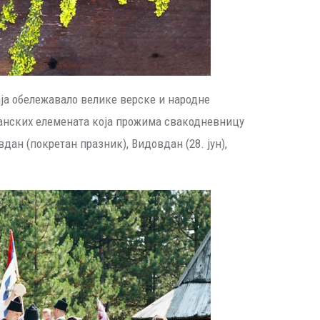
аја обележавало велике верске и народне
ганских елемената која прожима свакодневницу
вдан (покретан празник), Видовдан (28. јун),