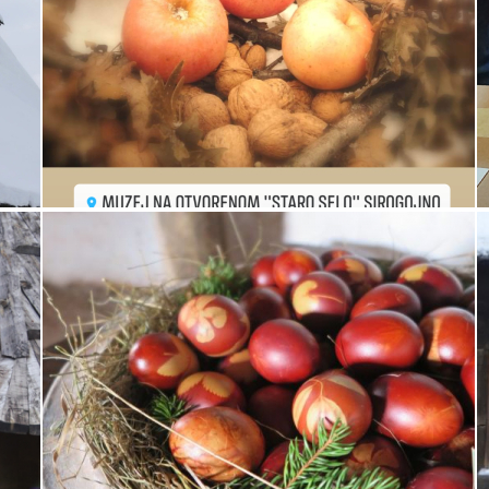
у
Велики петак -
бојење васкршњих
јаја