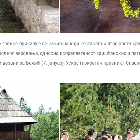
године приказује се начин на који је становништво овога кр
ародног веровања, односно испреплетаност хришћанских и па
везани за Божић (7. јануар), Ускрс (покретан празник), Спасо