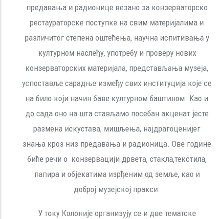
предавања и радионице везано за конзерваторско
рестаураторске поступке на свим материјалима и
различитог степена оштећења, научна испитивања у
културном наслеђу, употребу и проверу нових
конзерваторских материјала, представљања музеја,
успоставље сарадње између свих институција које се
на било који начин баве културном баштином. Као и
до сада оно на шта стављамо посебан акценат јесте
размена искустава, мишљења, најдрагоценијег
знања кроз низ предавања и радионица. Ове године
биће речи о конзервацији дрвета, стакла,текстила,
папира и објекатима изрђеним од земље, као и
доброј музејској пракси.
У току Колоније организују се и две тематске