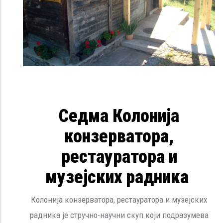
Седма Колонија
конзерватора,
рестауратора и
музејских радника
Колонија конзерватора, рестауратора и музејских
радника је стручно-научни скуп који подразумева