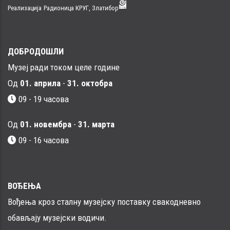
Реализација
Радионица КРУГ, Златибор
ДОБРОДОШЛИ
Музеј ради током целе године
Од
01. априла
-
31. октобра
09 - 19 часова
Од
01. новембра
-
31. марта
09 - 16 часовa
ВОЂЕЊА
Вођења кроз сталну музејску поставку свакодневно
обављају музејски водичи.