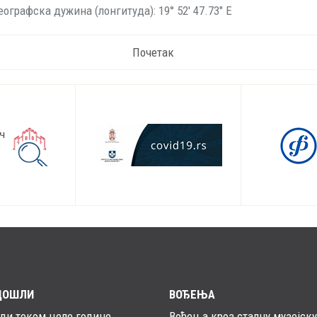
еографска дужина (лонгитуда): 19° 52' 47.73" E
Почетак
ДОШЛИ
ВОЂЕЊА
ади током целе године
Вођења кроз сталну музејску