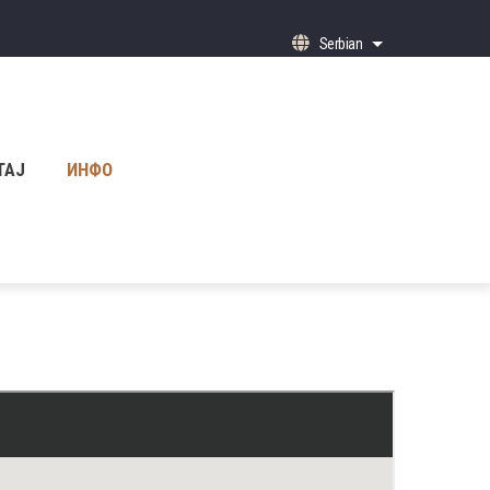
Serbian
List additional ac
ТАЈ
ИНФО