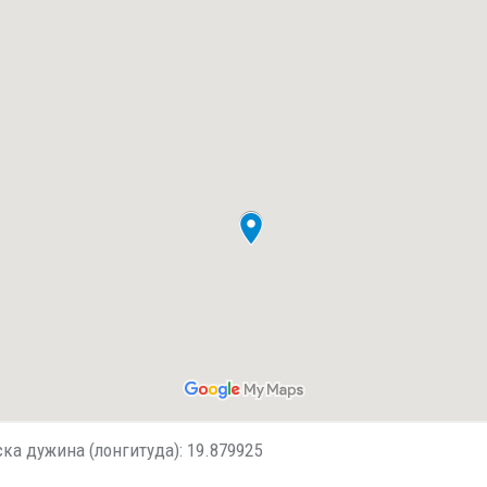
ска дужина (лонгитуда): 19.879925