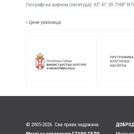
Географска ширина (латитуда): 43° 41' 20.7168" N Г
Book
‹
Цене улазница
traversal
links
for
Како
доћи
© 2005-2026. Сва права задржана
ДОБРО
Музеј на отвореном СТАРО СЕЛО
Музеј р