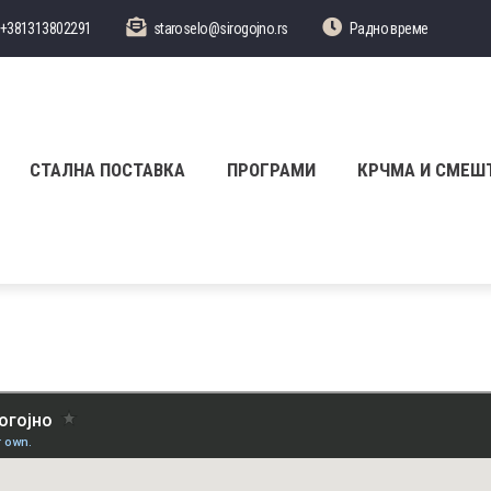
+381313802291
staroselo@sirogojno.rs
Радно време
СТАЛНА ПОСТАВКА
ПРОГРАМИ
КРЧМА И СМЕШ