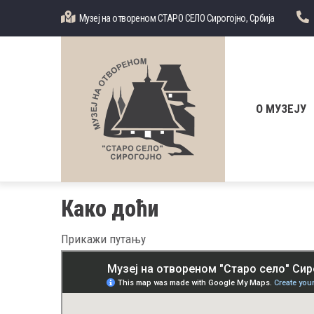
Skip
Музеј на отвореном СТАРО СЕЛО Сирогојно, Србија
to
main
content
Главна
навигација
О МУЗЕЈУ
Како доћи
Прикажи путању