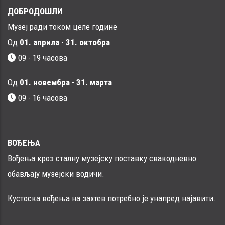
ДОБРОДОШЛИ
Музеј ради током целе године
Од
01. априла
-
31. октобра
09 - 19 часова
Од
01. новембра
-
31. марта
09 - 16 часовa
ВОЂЕЊА
Вођења кроз сталну музејску поставку свакодневно
обављају музејски водичи.
Кустоска вођења на захтев потребно је унапред најавити.