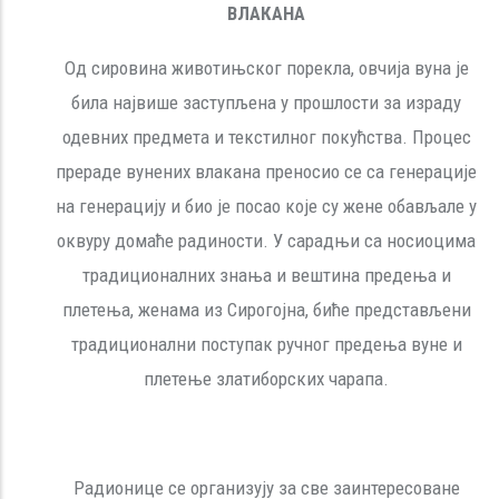
ВЛАКАНА
Од сировина животињског порекла, овчија вуна је
била највише заступљена у прошлости за израду
одевних предмета и текстилног покућства. Процес
прераде вунених влакана преносио се са генерације
на генерацију и био је посао које су жене обављале у
оквуру домаће радиности. У сарадњи са носиоцима
традиционалних знања и вештина предења и
плетења, женама из Сирогојна, биће представљени
традиционални поступак ручног предења вуне и
плетење златиборских чарапа.
Радионице се организују за све заинтересоване