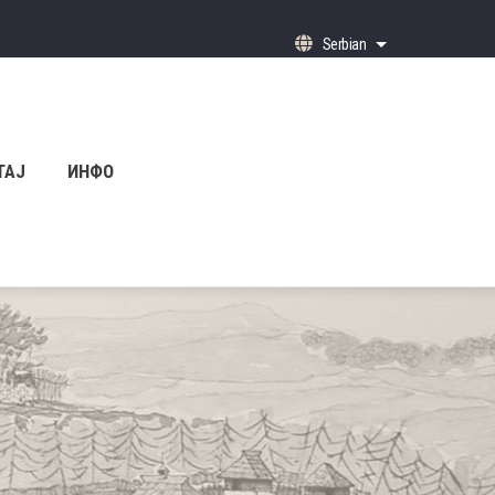
Serbian
List additional ac
ТАЈ
ИНФО