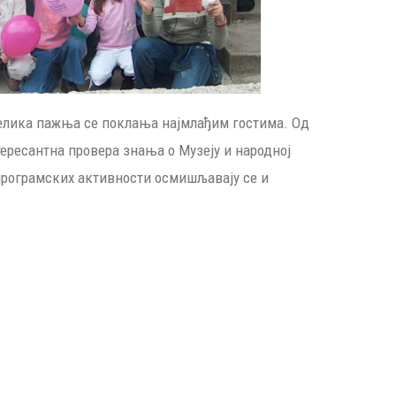
 велика пажња се поклања најмлађим гостима. Од
тересантна провера знања о Музеју и народној
 програмских активности осмишљавају се и