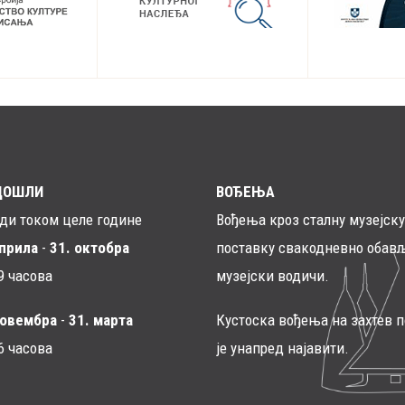
ДОШЛИ
ВОЂЕЊА
ади током целе године
Вођења кроз сталну музејску
априла
-
31. октобра
поставку свакодневно обављ
9 часова
музејски водичи.
новембра
-
31. марта
Кустоска вођења на захтев 
6 часовa
је унапред најавити.