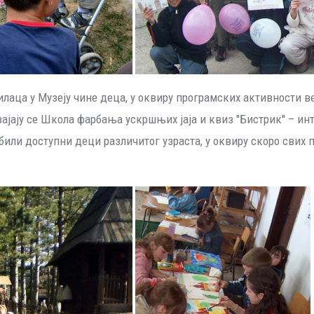
тилаца у Музеју чине деца, у оквиру програмских активности
ају се Школа фарбања ускршњих јаја и квиз ''Бистрик'' – ин
били доступни деци различитог узраста, у оквиру скоро свих