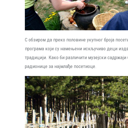
С обзиром да преко половине укупног броја посе
програма који су намењени искључиво деци издвај
традицији. Како би различити музејски садржаји 
радионице за најмлађе посетиоце.