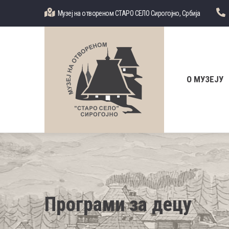
Skip
Музеј на отвореном СТАРО СЕЛО Сирогојно, Србија
to
main
content
Главна
навигација
О МУЗЕЈУ
Програми за децу