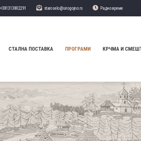
+381313802291
staroselo@sirogojno.rs
Радно време
СТАЛНА ПОСТАВКА
ПРОГРАМИ
КРЧМА И СМЕШ