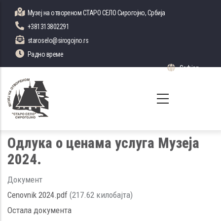
Skip
Музеј на отвореном СТАРО СЕЛО Сирогојно, Србија
to
+381313802291
main
staroselo@sirogojno.rs
content
Радно време
Serbian
List 
Одлука о ценама услуга Музеја
2024.
Документ
Cenovnik 2024.pdf
(217.62 килобајта)
Остала документа