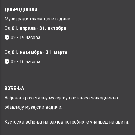
ДОБРОДОШЛИ
Музеј ради током целе године
Од
01. априла
-
31. октобра
09 - 19 часова
Од
01. новембра
-
31. марта
09 - 16 часовa
ВОЂЕЊА
Вођења кроз сталну музејску поставку свакодневно
обављају музејски водичи.
Кустоска вођења на захтев потребно је унапред најавити.