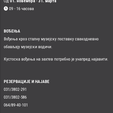
Од
01. новембра
-
31. марта
09 - 16 часовa
ВОЂЕЊА
Вођења кроз сталну музејску поставку свакодневно
обављају музејски водичи.
Кустоска вођења на захтев потребно је унапред најавити.
РЕЗЕРВАЦИЈЕ И НАЈАВЕ
031/3802-291
031/3802-586
064/89-40-101