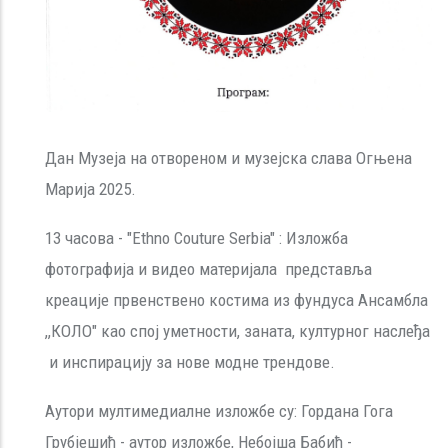
Дан Музеја на отвореном и музејска слава Огњена
Марија 2025.
13 часова - "Ethno Couture Serbia" : Изложба
фотографија и видео материјала представља
креације првенствено костима из фундуса Ансамбла
,,КОЛО" као спој уметности, заната, културног наслеђа
и инспирацију за нове модне трендове.
Аутори мултимедиалне изложбе су: Гордана Гога
Грубјешић - аутор изложбе, Небојша Бабић -