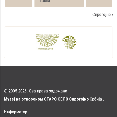
Павла
Book
Сирогојно
›
traversal
links
for
О
Сирогојну
© 2005-2026. Сва права задржана
Музеј на отвореном СТАРО СЕЛО Сирогојно
Србија .
Информатор