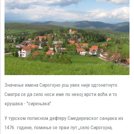
Значење имена Сирогојно још увек није одгонетнуто.
Сматра се да село носи име по некој врсти воћа и то
крушака - ''сирењака''.
У турском пописном дефтеру Смедеревског санџака из
1476. године, помиње се први пут „село Сирогојна,