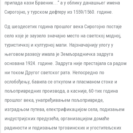
припада кази Брвеник...“ а у облику данашњег имена
Сирогојно, у турском дефтеру из 1559/1560. године.
Од шездесетих година прошлог века Сирогојно постаје
село које је заузело значајно место на светској модној,
туристичкој и културној мапи. Најзначајнију улогу у
његовом развоју имала је Земљорадничка задруга
основана 1924. године. Задруга није престајала са радом
ни током Другог светског рата. Непосредно по
ослобођењу, бавила се откупом и пласманом стоке и
пољопривредних производа, а касније, 60-тих година
прошлог века, унапређивањем пољопривреде,
изградњом путева, електрификацијом села, подизањем
индустријских предузећа, организацијом домаће
радиности и подизањем трговинских и угоститељских