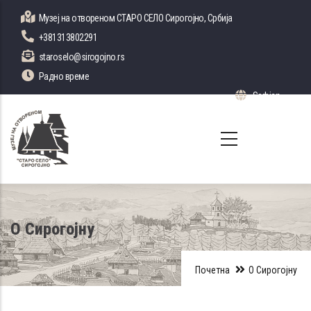
Skip
Музеј на отвореном СТАРО СЕЛО Сирогојно, Србија
to
+381313802291
main
staroselo@sirogojno.rs
content
Радно време
Serbian
List 
О Сирогојну
Почетна
О Сирогојну