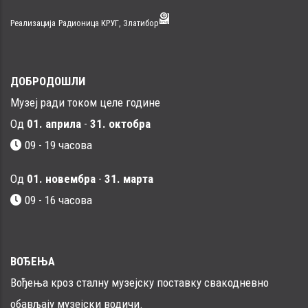
Реализација
Радионица КРУГ, Златибор
ДОБРОДОШЛИ
Музеј ради током целе године
Од
01. априла
-
31. октобра
09 - 19 часова
Од
01. новембра
-
31. марта
09 - 16 часовa
ВОЂЕЊА
Вођења кроз сталну музејску поставку свакодневно
обављају музејски водичи.