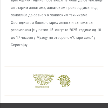
са старим занатима, занатским производима и од
занатлија да сазнају о занатским техникама.
Овогодишњи Вашар старих заната и занимања
реализован je у петак 15. августа 2025. године од 10
до 17 часова у Музеју на отвореном“Старо село“ у
Сирогојну.