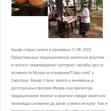
Вашар старих заната и занимања 15.08. 2025.
Представљање традиционалних занатских вештина
и српског нематеријалног културног наслеђа, део су
активности Музеја на отвореном“Старо село“ у
Сирогојну. Вашар старих заната и занимања је
дугогодишњи програм Музеја који презентује
традиционалне технике и вештине израде занатских
производа сачуваних до данас у ужичком крају. Као и
претходних година посетиоци ће моћи да се упознају