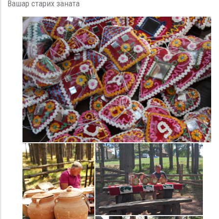
Вашар старих заната